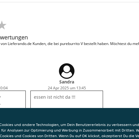
ewertungen
on Lieferando.de Kunden, die bei pureburrito V bestellt haben. Möchtest du me
Sandra
10:04
24 Apr 2025 um 13:45
y
essen ist nicht da !!!
.
ookies und andere Technologien, um Dein Benutzererlebnis zu verbessern und
, für Analysen zur Optimierung und Werbung in Zusammenarbeit mit Dritten. 
Cookies und Cookies von Dritten. Wenn Du auf OK klickst, akzeptierst Du die 