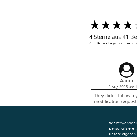
4 Sterne aus 41 B
Alle Bewertungen stammen v
Aaron
2 Aug 2025 um 
They didn’t follow m
modification request
Wir verwenden C
personalisieren
unsere eigenen 